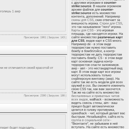
с другими игроками в
counter-
strike:source
. В нашем огромном
архиве файлов для
counter-
сеголишь 1 awp
strike:source
есть множество
контента, дополнений. Например
скины для CSS
, скин отвечает за
внешность игрока.
Спреи для CSS
,
это так называемое "лого" игрока.
Карты для CSS
- это игровая
площадь, где находятся игроки. На
сайте множество
различных карт
Просмотров: 1961 | Загрузок: 143 |
для CSS
, видов карт в CSS много.
Например de - в этом виде
террористам нужно поставить
бомбу в бомбплэйсе, а контр-
террористам не дать террористам
поставить бомбу. CS - в этом виде
карт основная задача контр-
террористов спасти заложников.
ни не отличаются своей красотой от
awp - авп - это нестандартный вид
карт. В этом виде карт все игроки
могут использовать только
снайперскую винтовку (awp). На
сайте так же есть модели для всех
оружий в css. Вы сможете изменить
свою CSS так, как вам захочется.
Так же на сайте есть множество
беспалевных и приватных читов
Просмотров: 2390 | Загрузок: 186 |
всех видов
, wallhack - возможность
видеть сквозь стены, aim - ваш
прицел будет автоматически
целится в голову противника,
speedhack - чит, который делает вас
быстрым. Незабывайте, сайта есть
группа в социальной сети
-
"Вконтакте", не забываем в неё
вступать. На сайте есть множество
итерит будет подходить..