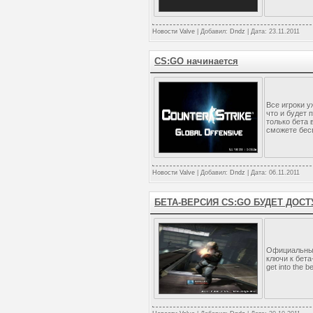
Новости Valve
| Добавил:
Dndz
| Дата:
23.11.2011
CS:GO начинается
Все игроки 
что и будет 
только бета 
сможете бесп
Новости Valve
| Добавил:
Dndz
| Дата:
06.11.2011
БЕТА-ВЕРСИЯ CS:GO БУДЕТ ДО
Официальные 
ключи к бета
get into the b