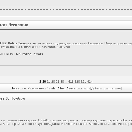
rors бесплатно
NK Police Terrors
- это отличные модели для counter-strike:source. Модели просто и
 качественно выполненны, без багов и ошибок.
EFRONT NK Police Terrors
1-10
11-20
21-30
...
611-620
621-624
Новости и обновления Counter-Strike Source и сайта [
Добавить материал
]
удет 30 Ноября
ть отложили бета версию CS:GO, многие говорили что сегодня должна открыться Бета
а Бета версия 30 ноября для обладателей ключей Counter-Strike Global Offensive, ско