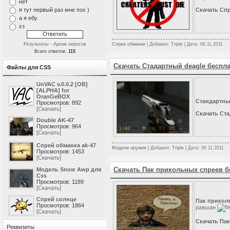
нет
я тут первый раз мне пох )
Скачать Спр
а я ебу
хз
·
Результаты
Архив опросов
Спреи обманки
| Добавил:
Triple
| Дата:
06.11.2011
Всего ответов:
115
Скачать Стадартный deagle беспл
Файлы для CSS
UnVAC v.0.0.2 [OB]
[ALPHA] for
OranGeBOX
Стандартный
Просмотров: 892
[Скачать]
Скачать Ста
Double AK-47
Просмотров: 964
[Скачать]
Спрей обманка ak-47
Модели оружия
| Добавил:
Triple
| Дата:
06.11.2011
Просмотров: 1453
[Скачать]
Скачать Пак прикольных спреев б
Модель Snow Awp для
Css
Просмотров: 1189
[Скачать]
Спрей солнце
Пак приколь
Просмотров: 1864
равшан
[Скачать]
Скачать Па
Реквизиты