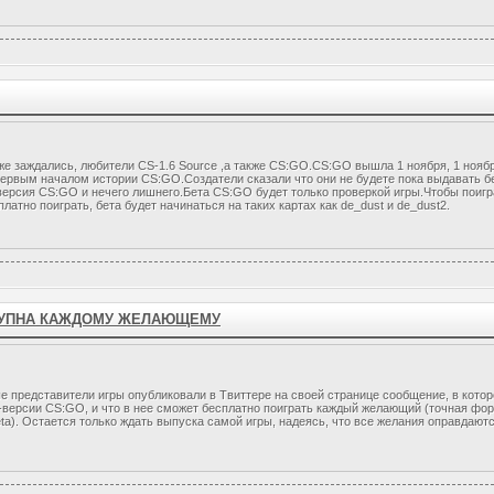
уже заждались, любители CS-1.6 Source ,а также CS:GO.CS:GO вышла 1 ноября, 1 ноя
первым началом истории CS:GO.Создатели сказали что они не будете пока выдавать бе
версия CS:GO и нечего лишнего.Бета CS:GO будет только проверкой игры.Чтобы поигр
латно поиграть, бета будет начинаться на таких картах как de_dust и de_dust2.
СТУПНА КАЖДОМУ ЖЕЛАЮЩЕМУ
представители игры опубликовали в Твиттере на своей странице сообщение, в которо
-версии CS:GO, и что в нее сможет бесплатно поиграть каждый желающий (точная форму
eta).
Остается только ждать выпуска самой игры, надеясь, что все желания оправдаютс