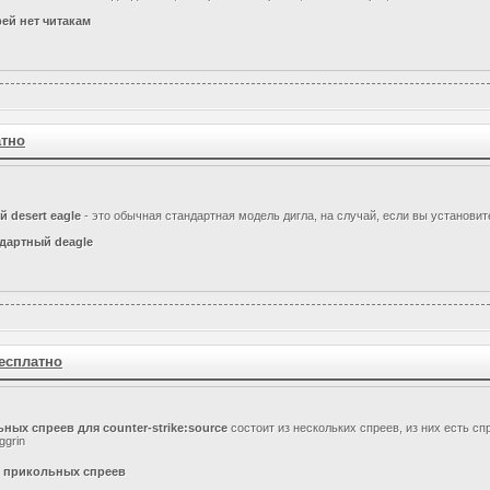
ей нет читакам
атно
 desert eagle
- это обычная стандартная модель дигла, на случай, если вы установи
дартный deagle
есплатно
ных спреев для counter-strike:source
состоит из нескольких спреев, из них есть сп
к прикольных спреев