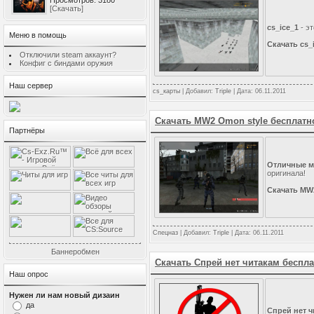
Просмотров: 3180
[Скачать]
cs_ice_1
- эт
Меню в помощь
Скачать cs_
Отключили steam аккаунт?
Конфиг с биндами оружия
Наш сервер
cs_карты
| Добавил:
Triple
| Дата:
06.11.2011
Скачать MW2 Omon style бесплатн
Партнёры
Отличные м
оригинала!
Скачать MW
Спецназ
| Добавил:
Triple
| Дата:
06.11.2011
Баннеробмен
Скачать Спрей нет читакам беспл
Наш опрос
Нужен ли нам новый дизаин
да
Спрей нет ч