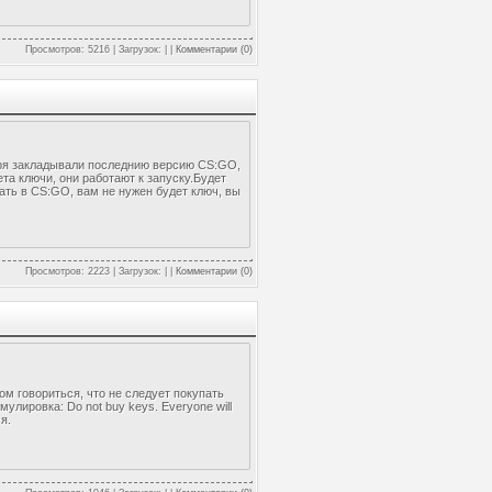
Просмотров: 5216 | Загрузок: | |
Комментарии (0)
бря закладывали последнию версию CS:GO,
та ключи, они работают к запуску.Будет
ать в CS:GO, вам не нужен будет ключ, вы
Просмотров: 2223 | Загрузок: | |
Комментарии (0)
м говориться, что не следует покупать
лировка: Do not buy keys. Everyone will
я.