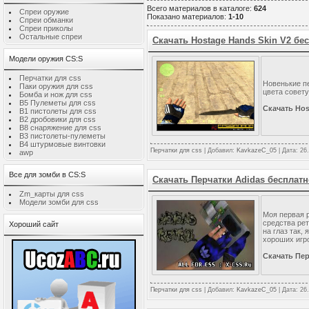
Всего материалов в каталоге
:
624
Спреи оружие
Показано материалов
:
1-10
Спреи обманки
Спреи приколы
Остальные спреи
Скачать Hostage Hands Skin V2 бе
Модели оружия CS:S
Перчатки для css
Новенькие п
Паки оружия для css
цвета совету
Бомба и нож для css
B5 Пулеметы для css
Скачать Hos
B1 пистолеты для css
B2 дробовики для css
B8 снаряжение для css
B3 пистолеты-пулеметы
B4 штурмовые винтовки
Перчатки для css
| Добавил:
KavkazeC_05
| Дата:
26
awp
Все для зомби в CS:S
Скачать Перчатки Adidas бесплатн
Zm_карты для css
Модели зомби для css
Моя первая р
средства рет
Хороший сайт
на глаз так,
хороших игро
Скачать Пер
Перчатки для css
| Добавил:
KavkazeC_05
| Дата:
26