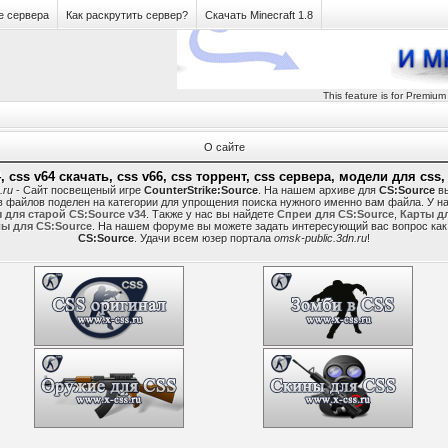
е сервера
Как раскрутить сервер?
Скачать Minecraft 1.8
This feature is for Premium
О сайте
, css v64 скачать, css v66, css торрент, css сервера, модели для css
.ru
- Сайт посвещеный игре
CounterStrike:Source
. На нашем архиве для
CS:Source
вы
в файлов поделен на категории для упрощения поиска нужного именно вам файла. У н
 для старой CS:Source v34
. Также у нас вы найдете
Спреи для CS:Source
,
Карты д
ы для CS:Source
. На нашем форуме вы можете задать интересующий вас вопрос как 
CS:Source
. Удачи всем юзер портала
omsk-public.3dn.ru
!