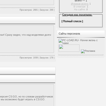
Всего — 1
Игроков всего:
1
В спектре:
1
На сайте:
0
Просмотров: 2681 | Загрузок: 266 |
Сегодня нас посетили:
[
Полный список
]
Сайты персонала
деал! Сразу видно, что над моделями долго
Просмотров: 1939 | Загрузок: 178 |
 версия CS:GO, но по словам разработчиков
ро мы возможно будет играть в CS:GO.