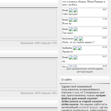
Просмотров: 2329 | Загрузок: 179 |
Для добавления необходима
авторизация
О сайте
Здравствуй уважаемый
пользователь всемилюбимого
портала x-css.ru! Специально для
Просмотров: 1678 | Загрузок: 159 |
вас приготовленны только
лучшие
файлы для новой counter-
strike:source и старой counter-
strike:source
. На нашем сайте есть
активнейший
игровой форум
, где вы
сможете пообщаться, побеседовать