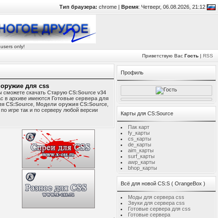
Тип браузера:
chrome |
Время
: Четверг, 06.08.2026, 21:12
 users only!
Приветствую Вас
Гость
|
RSS
Профиль
, оружие для css
 сможете скачать
Старую CS:Source v34
ас в архиве имеются
Готовые сервера для
ля CS:Source
,
Модели оружия CS:Source
,
по игре так и по серверу любой версии
Карты для CS:Source
Пак карт
fy_карты
cs_карты
de_карты
aim_карты
surf_карты
awp_карты
bhop_карты
Всё для новой CS:S ( OrangeBox )
Моды для сервера css
Звуки для сервера сss
Готовые сервера для css
Готовые сервера