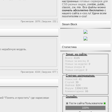
настроенных
готовых серверов для
CSS разных видов
, zombie, public,
classic, cw, mix. Все файлы можно
скачать абсолютно бесплатно
с
нашего сайта x-css.ru! Удачи всем
посетителям x-css!
Просмотров: 1876 | Загрузок: 152 |
Steam Block
Статистика
те нерабочую модель.
Зарег. на сайте:
Всего:
4105
Новых за месяц:
0
Новых за неделю:
0
Новых вчера:
0
Новых сегодня:
0
Просмотров: 4104 | Загрузок: 677 |
Счетчик материалов:
Новостей:
41
Статей:
39
Файлов:
624
Форум:
1306/1306
Комментариев:
66
Онлайн:
рей "Понять и простить" где нарисован
Гости сайта
Пользователи
100%
0%