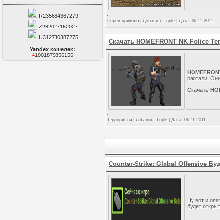
R235664367279
Спреи приколы
| Добавил:
Triple
| Дата:
06.11.2011
Z282027152027
U312730387275
Скачать HOMEFRONT NK Police Ter
Yandex кошелек:
4
1001879856156
HOMEFRONT 
раотали. Они
Скачать HOM
Террористы
| Добавил:
Triple
| Дата:
06.11.2011
Counter-Strike: Global Offensive Б
Ну вот и опя
будет открыт