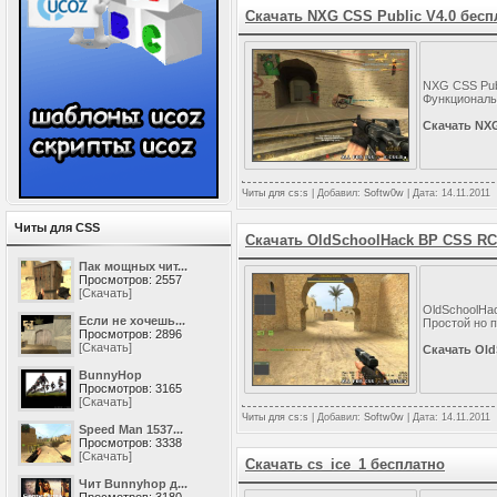
Скачать NXG CSS Public V4.0 бесп
NXG CSS Publ
Функциональн
Скачать NXG
Читы для cs:s
| Добавил:
Softw0w
| Дата:
14.11.2011
Читы для CSS
Скачать OldSchoolHack BP CSS RC
Пак мощных чит...
Просмотров: 2557
[Скачать]
OldSchoolHac
Если не хочешь...
Простой но п
Просмотров: 2896
[Скачать]
Скачать Ol
BunnyHop
Просмотров: 3165
[Скачать]
Читы для cs:s
| Добавил:
Softw0w
| Дата:
14.11.2011
Speed Man 1537...
Просмотров: 3338
[Скачать]
Скачать cs_ice_1 бесплатно
Чит Bunnyhop д...