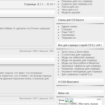
Плагины для css сервера
Скрипты для сервера css
Страницы
:
1
2
3
...
62
63
»
Патчи для css
Читы для cs:s
Модели оружия
Скины для CS:Source
Админ скины
idas! Adidas ® сделали это.Очень хорошие
Спецназ
Паки T&CT
Заложники
Террористы
Все для сервера старой CS:S ( v34 )
Просмотров: 6294 | Загрузок: 198 |
Анти-читы и Анти-ddos
Статистики для сервера
Моды на геймплей сервера
Моды на оружие для сервера
Моды на SourceMod и Metamod
Звуковые эффекты для сервера
Разминки, правила для сервера
Игровые менеджеры для сервера
жет скрыть тот факт, что основные
Для серверов старой Css
 известно, что стежки г, не всегда хорошо,
тали.Данные перчатки очень стильные для
X-CSS-Вконтакте
Мини чат
Просмотров: 5187 | Загрузок: 220 |