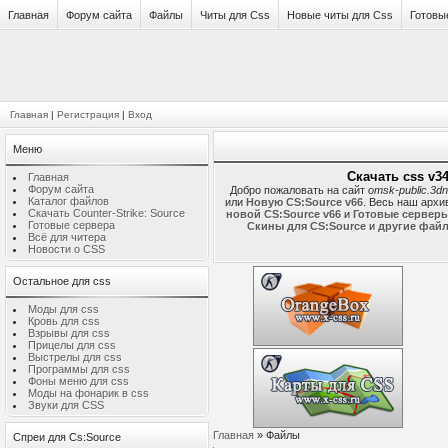
Главная
Форум сайта
Файлы
Читы для Css
Новые читы для Css
Готовы
Главная
|
Регистрация
|
Вход
Меню
Скачать css v34
Главная
Форум сайта
Добро пожаловать на сайт
omsk-public.3dn
Каталог файлов
или
Новую CS:Source v66
. Весь наш архи
Скачать Counter-Strike: Source
новой CS:Source v66
и
Готовые серверы
Готовые сервера
Скины для CS:Source
и
другие файл
Всё для читера
Новости о CSS
Остальное для css
Моды для css
Кровь для css
Взрывы для css
Прицелы для css
Выстрелы для css
Программы для css
Фоны меню для css
Моды на фонарик в css
Звуки для CSS
Главная
»
Файлы
Спреи для Cs:Source