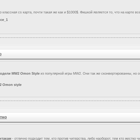
о классная cs карта, почти такая же как и $1000$. Фишкой является то, что на карте в
ice_1
о
одели MW2 Omon Style
из популярной игры MW2. Они так же сконвертированны, но о
2 Omon style
атно
итакам
- отлично подходит тем, кто против читерства, либо наоборот, тем кто жестко ч