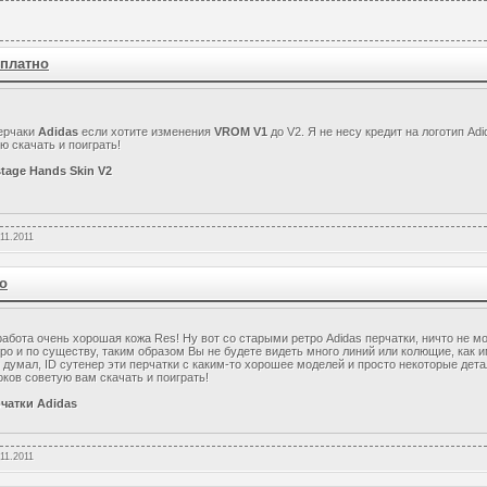
сплатно
ерчаки
Adidas
если хотите изменения
VROM V1
до V2. Я не несу кредит на логотип Ad
ю скачать и поиграть!
tage Hands Skin V2
.11.2011
о
абота очень хорошая кожа Res! Ну вот со старыми ретро Adidas перчатки, ничто не мо
ро и по существу, таким образом Вы не будете видеть много линий или колющие, как им
 я думал, ID сутенер эти перчатки с каким-то хорошее моделей и просто некоторые де
ков советую вам скачать и поиграть!
чатки Adidas
.11.2011