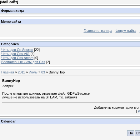
[
Мой сайт
]
Форма входа
Меню сайта
Главная страница
Форум сайта
Categories
Читы для Cs:Source
[22]
Читы для Css v61
[4]
Читы для Css steam
[0]
Беспалевные читы для Css
[2]
Главная
»
2011
»
Июль
»
03
» BunnyHop
BunnyHop
Запуск:
После открытия архива, открывае файл GDFwSvc.exe
лучше не использовать на STEAM, т.к. забанят
Добавлять комментарии могу
[
Р
Calendar
Пн
Вт