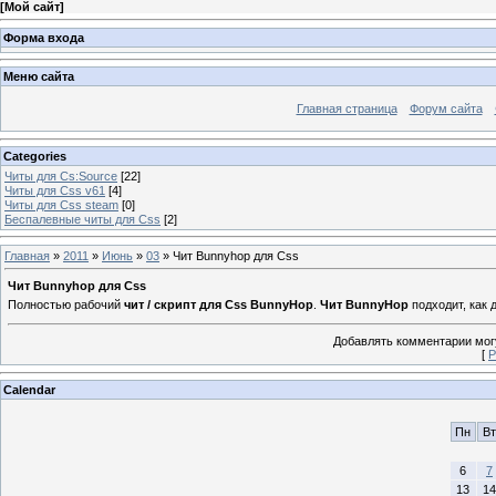
[
Мой сайт
]
Форма входа
Меню сайта
Главная страница
Форум сайта
Categories
Читы для Cs:Source
[22]
Читы для Css v61
[4]
Читы для Css steam
[0]
Беспалевные читы для Css
[2]
Главная
»
2011
»
Июнь
»
03
» Чит Bunnyhop для Css
Чит Bunnyhop для Css
Полностью рабочий
чит / скрипт для Css BunnyHop
.
Чит BunnyHop
подходит, как 
Добавлять комментарии могу
[
Р
Calendar
Пн
Вт
6
7
13
14