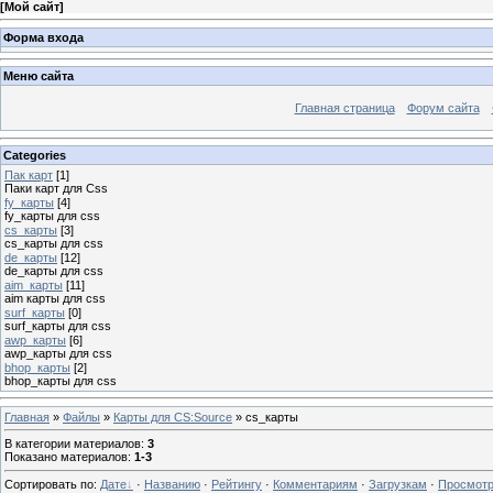
[
Мой сайт
]
Форма входа
Меню сайта
Главная страница
Форум сайта
Categories
Пак карт
[1]
Паки карт для Css
fy_карты
[4]
fy_карты для css
cs_карты
[3]
cs_карты для css
de_карты
[12]
de_карты для css
aim_карты
[11]
aim карты для css
surf_карты
[0]
surf_карты для css
awp_карты
[6]
awp_карты для css
bhop_карты
[2]
bhop_карты для css
Главная
»
Файлы
»
Карты для CS:Source
» cs_карты
В категории материалов
:
3
Показано материалов
:
1-3
Сортировать по
:
Дате
·
Названию
·
Рейтингу
·
Комментариям
·
Загрузкам
·
Просмот