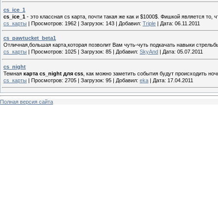
cs_ice_1
cs_ice_1
- это классная cs карта, почти такая же как и $1000$. Фишкой является то, 
cs_карты
|
Просмотров:
1962
|
Загрузок:
143
|
Добавил:
Triple
|
Дата:
06.11.2011
cs_pawtucket_beta1
Отличная,большая карта,которая позволит Вам чуть-чуть подкачать навыки стрельб
cs_карты
|
Просмотров:
1025
|
Загрузок:
85
|
Добавил:
SkyAnd
|
Дата:
05.07.2011
cs_night
Темная
карта cs_night для css
, как можно заметить события будут происходить ноч
cs_карты
|
Просмотров:
2705
|
Загрузок:
95
|
Добавил:
eka
|
Дата:
17.04.2011
Полная версия сайта