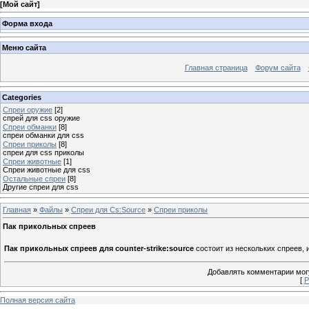
[
Мой сайт
]
Форма входа
Меню сайта
Главная страница
Форум сайта
Categories
Спреи оружие
[2]
спрей для css оружие
Спреи обманки
[8]
спреи обманки для css
Спреи приколы
[8]
спреи для css приколы
Спреи животные
[1]
Спреи животные для css
Остальные спреи
[8]
Другие спреи для css
Главная
»
Файлы
»
Спреи для Cs:Source
»
Спреи приколы
Пак прикольных спреев
Пак прикольных спреев для counter-strike:source
состоит из нескольких спреев, 
Добавлять комментарии могу
[
Р
Полная версия сайта