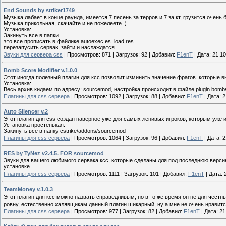
Еnd Sounds by striker1749
Музыка лабает в конце раунда, имеется 7 песень за терров и 7 за кт, грузится очень 
Музыка прикольная, скачайте и не пожелеете=)
Установка:
Закинуть все в папки
это все прописать в файлике autoexec es_load res
перезапусить сервак, зайти и наслаждатся.
Звуки для сервера сss
|
Просмотров:
871
|
Загрузок:
92
|
Добавил:
F1enT
|
Дата:
21.10
Bomb Score Modifier v.1.0.0
Этот иногда полезный плагин для ксс позволит изминить значение фрагов. которые в
Установка:
Весь архив кидаем по адресу: sourcemod, настройка происходит в файле plugin.bombs
Плагины для css сервера
|
Просмотров:
1092
|
Загрузок:
88
|
Добавил:
F1enT
|
Дата:
2
Auto Silencer v.2
Этот плагин для css создан наверное уже для самых ленивых игроков, которым уже и
Установка простенькая:
Закинуть все в папку cstrike/addons/sourcemod
Плагины для css сервера
|
Просмотров:
1064
|
Загрузок:
96
|
Добавил:
F1enT
|
Дата:
2
RES by TyNez v2.4.5. FOR sourcemod
Звуки для вашего любимого сервака ксс, которые сделаны для под последнюю версию
установке.
Плагины для css сервера
|
Просмотров:
1111
|
Загрузок:
101
|
Добавил:
F1enT
|
Дата:
TeamMoney v.1.0.3
Этот плагин для ксс можно назвать справедливым, но в то же время он не для честн
ровну, естественно халявщикам данный плагин шикарный, ну а мне не очень нравитс
Плагины для css сервера
|
Просмотров:
977
|
Загрузок:
82
|
Добавил:
F1enT
|
Дата:
21