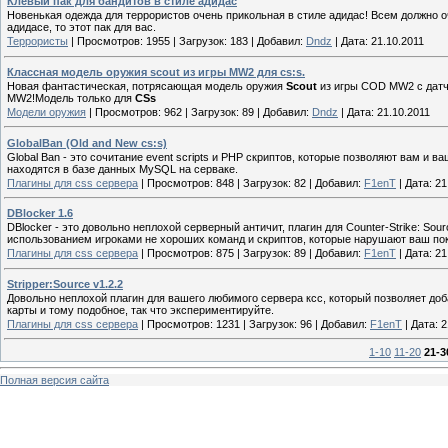
Клёвый пак для бандитов в стиле aдидас
Новенькая одежда для террористов очень прикольная в стиле адидас! Всем должно оч
адидасе, то этот пак для вас.
Террористы
|
Просмотров:
1955
|
Загрузок:
183
|
Добавил:
Dndz
|
Дата:
21.10.2011
Классная модель оружия scout из игры MW2 для cs:s.
Новая фантастическая, потрясающая модель оружия
Scout
из игры COD MW2 с датчи
MW2!Модель только для
CSs
Модели оружия
|
Просмотров:
962
|
Загрузок:
89
|
Добавил:
Dndz
|
Дата:
21.10.2011
GlobalBan (Old and New cs:s)
Global Ban - это сочитание event scripts и PHP скриптов, которые позволяют вам и 
находятся в базе данных MySQL на серваке.
Плагины для css сервера
|
Просмотров:
848
|
Загрузок:
82
|
Добавил:
F1enT
|
Дата:
21
DBlocker 1.6
DBlocker - это довольно неплохой серверный античит, плагин для Counter-Strike: Sour
использованием игроками не хороших команд и скриптов, которые нарушают ваш по
Плагины для css сервера
|
Просмотров:
875
|
Загрузок:
89
|
Добавил:
F1enT
|
Дата:
21
Stripper:Source v1.2.2
Довольно неплохой плагин для вашего любимого сервера ксс, который позволяет доб
карты и тому подобное, так что экспериментируйте.
Плагины для css сервера
|
Просмотров:
1231
|
Загрузок:
96
|
Добавил:
F1enT
|
Дата:
2
1-10
11-20
21-3
Полная версия сайта