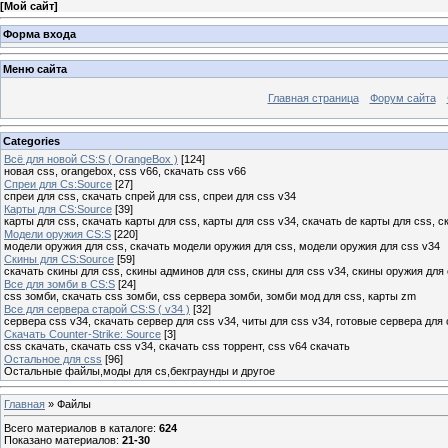
[
Мой сайт
]
Форма входа
Меню сайта
Главная страница
Форум сайта
Categories
Всё для новой CS:S ( OrangeBox )
[124]
новая css, orangebox, css v66, скачать css v66
Спреи для Cs:Source
[27]
спреи для css, скачать спрей для css, спреи для css v34
Карты для CS:Source
[39]
карты для css, скачать карты для css, карты для css v34, скачать de карты для css, с
Модели оружия CS:S
[220]
модели оружия для css, скачать модели оружия для css, модели оружия для css v34
Скины для CS:Source
[59]
скачать скины для css, скины админов для css, скины для css v34, скины оружия для 
Все для зомби в CS:S
[24]
css зомби, скачать css зомби, css сервера зомби, зомби мод для css, карты zm
Все для сервера старой CS:S ( v34 )
[32]
сервера css v34, скачать сервер для css v34, читы для css v34, готовые сервера для 
Скачать Counter-Strike: Source
[3]
css скачать, скачать css v34, скачать css торрент, css v64 скачать
Остальное для css
[96]
Остальные файлы,моды для cs,бекграунды и другое
Главная
»
Файлы
Всего материалов в каталоге
:
624
Показано материалов
:
21-30