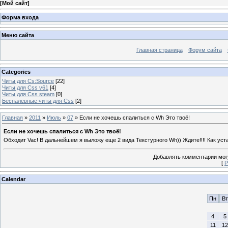
[
Мой сайт
]
Форма входа
Меню сайта
Главная страница
Форум сайта
Categories
Читы для Cs:Source
[22]
Читы для Css v61
[4]
Читы для Css steam
[0]
Беспалевные читы для Css
[2]
Главная
»
2011
»
Июль
»
07
» Если не хочешь спалиться с Wh Это твоё!
Если не хочешь спалиться с Wh Это твоё!
Обходит Vac! В дальнейшем я выложу еще 2 вида Текстурного Wh)) Ждите!!!! Как уста
Добавлять комментарии могу
[
Р
Calendar
Пн
Вт
4
5
11
12