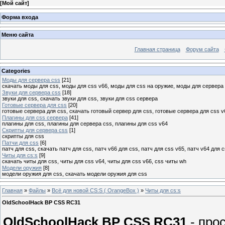
[
Мой сайт
]
Форма входа
Меню сайта
Главная страница
Форум сайта
Categories
Моды для сервера css
[21]
скачать моды для css, моды для css v66, моды для css на оружие, моды для сервера
Звуки для сервера сss
[18]
звуки для css, скачать звуки для css, звуки для css сервера
Готовые сервера для css
[20]
готовые сервера для css, скачать готовый сервер для css, готовые сервера для css v
Плагины для css сервера
[41]
плагины для css, плагины для сервера css, плагины для css v64
Скрипты для сервера css
[1]
скрипты для css
Патчи для css
[6]
патч для css, скачать патч для css, патч v66 для css, патч для css v65, патч v64 для 
Читы для cs:s
[9]
скачать читы для css, читы для css v64, читы для css v66, css читы wh
Модели оружия
[8]
модели оружия для css, скачать модели оружия для css
Главная
»
Файлы
»
Всё для новой CS:S ( OrangeBox )
»
Читы для cs:s
OldSchoolHack BP CSS RC31
OldSchoolHack BP CSS RC31
- про