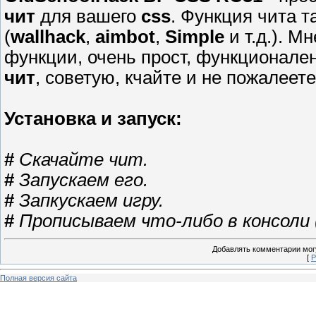
чит
для вашего
css
. Функция чита т
(
wallhack
,
aimbot
,
Simple
и т.д.). М
функции, очень прост, функционален
чит
, советую, кчайте и не пожалеет
Установка и запуск:
#
Скачайте чит.
#
Запускаем его.
#
Запкускаем игру.
#
Прописываем что-либо в консоли 
Добавлять комментарии могу
[
Р
Полная версия сайта