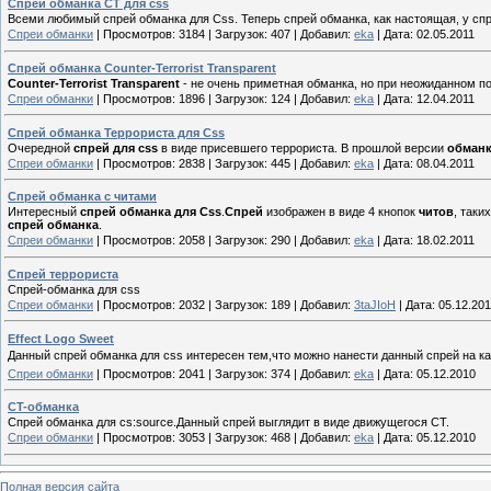
Спрей обманка CT для css
Всеми любимый спрей обманка для Css. Теперь спрей обманка, как настоящая, у спре
Спреи обманки
|
Просмотров:
3184
|
Загрузок:
407
|
Добавил:
eka
|
Дата:
02.05.2011
Спрей обманка Counter-Terrorist Transparent
Counter-Terrorist Transparent
- не очень приметная обманка, но при неожиданном п
Спреи обманки
|
Просмотров:
1896
|
Загрузок:
124
|
Добавил:
eka
|
Дата:
12.04.2011
Спрей обманка Террориста для Css
Очередной
спрей для css
в виде присевшего террориста. В прошлой версии
обман
Спреи обманки
|
Просмотров:
2838
|
Загрузок:
445
|
Добавил:
eka
|
Дата:
08.04.2011
Спрей обманка с читами
Интересный
спрей обманка для Css
.
Спрей
изображен в виде 4 кнопок
читов
, таки
спрей обманка
.
Спреи обманки
|
Просмотров:
2058
|
Загрузок:
290
|
Добавил:
eka
|
Дата:
18.02.2011
Спрей террориста
Спрей-обманка для css
Спреи обманки
|
Просмотров:
2032
|
Загрузок:
189
|
Добавил:
3taJIoH
|
Дата:
05.12.20
Effect Logo Sweet
Данный спрей обманка для css интересен тем,что можно нанести данный спрей на к
Спреи обманки
|
Просмотров:
2041
|
Загрузок:
374
|
Добавил:
eka
|
Дата:
05.12.2010
CT-обманка
Спрей обманка для cs:source.Данный спрей выглядит в виде движущегося CT.
Спреи обманки
|
Просмотров:
3053
|
Загрузок:
468
|
Добавил:
eka
|
Дата:
05.12.2010
Полная версия сайта