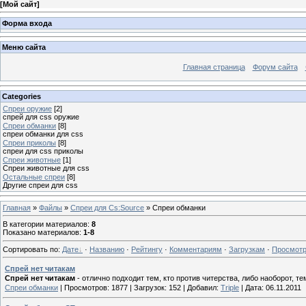
[
Мой сайт
]
Форма входа
Меню сайта
Главная страница
Форум сайта
Categories
Спреи оружие
[2]
спрей для css оружие
Спреи обманки
[8]
спреи обманки для css
Спреи приколы
[8]
спреи для css приколы
Спреи животные
[1]
Спреи животные для css
Остальные спреи
[8]
Другие спреи для css
Главная
»
Файлы
»
Спреи для Cs:Source
» Спреи обманки
В категории материалов
:
8
Показано материалов
:
1-8
Сортировать по
:
Дате
·
Названию
·
Рейтингу
·
Комментариям
·
Загрузкам
·
Просмот
Спрей нет читакам
Спрей нет читакам
- отлично подходит тем, кто против читерства, либо наоборот, те
Спреи обманки
|
Просмотров:
1877
|
Загрузок:
152
|
Добавил:
Triple
|
Дата:
06.11.2011