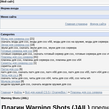
[
Мой сайт
]
Форма входа
Меню сайта
Главная страница
Форум сайта
Categories
Моды для сервера css
[21]
скачать моды для css, моды для css v66, моды для css на оружие, моды для сервера
Звуки для сервера сss
[18]
звуки для css, скачать звуки для css, звуки для css сервера
Готовые сервера для css
[20]
готовые сервера для css, скачать готовый сервер для css, готовые сервера для css v
Плагины для css сервера
[41]
плагины для css, плагины для сервера css, плагины для css v64
Скрипты для сервера css
[1]
скрипты для css
Патчи для css
[6]
патч для css, скачать патч для css, патч v66 для css, патч для css v65, патч v64 для 
Читы для cs:s
[9]
скачать читы для css, читы для css v64, читы для css v66, css читы wh
Модели оружия
[8]
модели оружия для css, скачать модели оружия для css
Главная
»
Файлы
»
Всё для новой CS:S ( OrangeBox )
»
Плагины для css сервера
Warning Shots (JAIL)
Плагин Warning Shots (JAIL)
предн