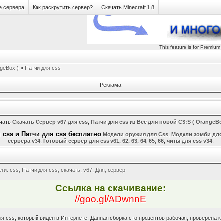
е сервера
Как раскрутить сервер?
Скачать Minecraft 1.8
This feature is for Premium
geBox )
»
Патчи для css
Реклама
ачать
Скачать Сервер v67 для css
,
Патчи для css
из
Всё для новой CS:S ( OrangeBo
 css и Патчи для css бесплатно
Модели оружия для Css
,
Модели зомби для
сервера v34
,
Готовый сервер для css v61, 62, 63, 64, 65, 66
,
читы для css v34
.
еги
:
css
,
Патчи для css
,
скачать
,
v67
,
Для
,
сервер
Ссылка на скачивание:
//goo.gl/ADwnnE
я css, который виден в Интернете. Данная сборка сто процентов рабочая, проверена 