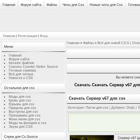
Главная
Форум сайта
Файлы
Читы для Css
Новые читы для Css
Готовы
Главная
|
Регистрация
|
Вход
Главная
»
Файлы
»
Всё для новой CS:S ( Oran
Меню
Главная
Форум сайта
Каталог файлов
Скачать Counter-Strike: Source
Готовые сервера
Всё для читера
Вы можете ск
Новости о CSS
Скачать Скачать Сервер v67 для
Остальное для css
Моды для css
Скачать Сервер v67 для css
Кровь для css
Взрывы для css
Категория
:
Патчи для css
|
Добавил
:
Dndz
|
Т
Прицелы для css
Выстрелы для css
Программы для css
Фоны меню для css
Моды на фонарик в css
Звуки для CSS
Спреи для Cs:Source
Сервер v67 дл