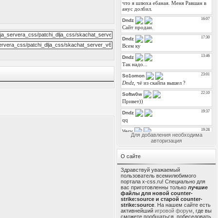
Для добавления необходима
авторизация
О сайте
Здравствуй уважаемый
пользователь всемилюбимого
портала x-css.ru! Специально для
вас приготовленны только
лучшие
файлы для новой counter-
strike:source и старой counter-
strike:source
. На нашем сайте есть
активнейший
игровой форум
, где вы
сможете пообщаться, побеседовать