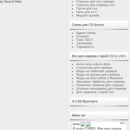
ку Source Mod.
Плагины для css сервера
Скрипты для сервера css
Патчи для css
Читы для cs:s
Модели оружия
Скины для CS:Source
Админ скины
Спецназ
Паки T&CT
Заложники
Террористы
Все для сервера старой CS:S ( v34 )
Анти-читы и Анти-ddos
Статистики для сервера
Моды на геймплей сервера
Моды на оружие для сервера
Моды на SourceMod и Metamod
Звуковые эффекты для сервера
Разминки, правила для сервера
Игровые менеджеры для сервера
Для серверов старой Css
X-CSS-Вконтакте
Мини чат