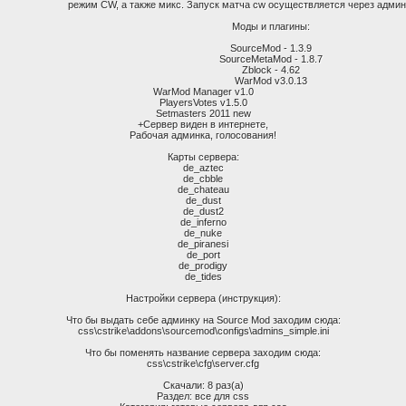
режим CW, а также микс. Запуск матча cw осуществляется через админ
Моды и плагины:
SourceMod - 1.3.9
SourceMetaMod - 1.8.7
Zblock - 4.62
WarMod v3.0.13
WarMod Manager v1.0
PlayersVotes v1.5.0
Setmasters 2011 new
+Сервер виден в интернете,
Рабочая админка, голосования!
Карты сервера:
de_aztec
de_cbble
de_chateau
de_dust
de_dust2
de_inferno
de_nuke
de_piranesi
de_port
de_prodigy
de_tides
Настройки сервера (инструкция):
Что бы выдать себе админку на Source Mod заходим сюда:
css\cstrike\addons\sourcemod\configs\admins_simple.ini
Что бы поменять название сервера заходим сюда:
css\cstrike\cfg\server.cfg
Скачали: 8 раз(а)
Раздел: все для css