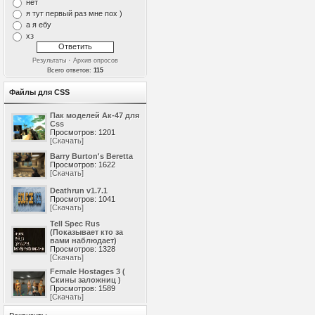
нет
я тут первый раз мне пох )
а я ебу
хз
·
Результаты
Архив опросов
Всего ответов:
115
Файлы для CSS
Пак моделей Ак-47 для
Css
Просмотров: 1201
[Скачать]
Barry Burton's Beretta
Просмотров: 1622
[Скачать]
Deathrun v1.7.1
Просмотров: 1041
[Скачать]
Tell Spec Rus
(Показывает кто за
вами наблюдает)
Просмотров: 1328
[Скачать]
Female Hostages 3 (
Скины заложниц )
Просмотров: 1589
[Скачать]