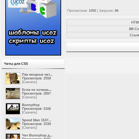
Просмотров
:
1055
|
Загрузок
:
86
HTM
BB-Co
Ссыл
Читы для CSS
Пак мощных чит...
Просмотров: 2558
[Скачать]
Если не хочешь...
Просмотров: 2897
[Скачать]
BunnyHop
Просмотров: 3166
[Скачать]
Speed Man 1537...
Просмотров: 3339
[Скачать]
Чит Bunnyhop д...