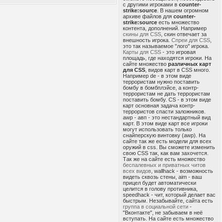
с другими игроками в
counter-
strike:source
. В нашем огромном
архиве файлов для
counter-
strike:source
есть множество
контента, дополнений. Например
скины для CSS
, скин отвечает за
внешность игрока.
Спреи для CSS
,
это так называемое "лого" игрока.
Карты для CSS
- это игровая
площадь, где находятся игроки. На
сайте множество
различных карт
для CSS
, видов карт в CSS много.
Например de - в этом виде
террористам нужно поставить
бомбу в бомбплэйсе, а контр-
террористам не дать террористам
поставить бомбу. CS - в этом виде
карт основная задача контр-
террористов спасти заложников.
awp - авп - это нестандартный вид
карт. В этом виде карт все игроки
могут использовать только
снайперскую винтовку (awp). На
сайте так же есть модели для всех
оружий в css. Вы сможете изменить
свою CSS так, как вам захочется.
Так же на сайте есть множество
беспалевных и приватных читов
всех видов
, wallhack - возможность
видеть сквозь стены, aim - ваш
прицел будет автоматически
целится в голову противника,
speedhack - чит, который делает вас
быстрым. Незабывайте, сайта есть
группа в социальной сети
-
"Вконтакте", не забываем в неё
вступать. На сайте есть множество