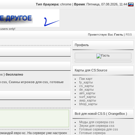
Тип браузера:
chrome |
Время
: Пятница, 07.08.2026, 11:44
 users only!
Приветствую Вас
Гость
|
RSS
Профиль
Карты для CS:Source
x )
бесплатно
Пак карт
 css
,
Скины игроков для css
,
готовые
fy_карты
cs_карты
de_карты
aim_карты
surf_карты
awp_карты
bhop_карты
Всё для новой CS:S ( OrangeBox )
Моды для сервера css
Звуки для сервера сss
Готовые сервера для css
командой евро-кс. На сервере уже настроен
Готовые сервера