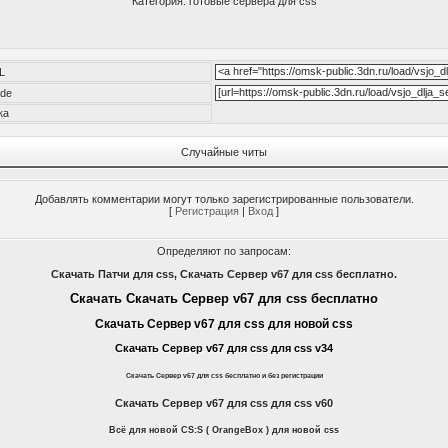
Категория: готовые сервера для css
L
de
ка
Случайные читы
Добавлять комментарии могут только зарегистрированные пользователи.
[
Регистрация
|
Вход
]
Определяют по запросам:
Скачать Патчи для css, Скачать Сервер v67 для css бесплатно.
Скачать Скачать Сервер v67 для css бесплатно
Скачать Сервер v67 для css для новой css
Скачать Сервер v67 для css для css v34
Скачать Сервер v67 для css бесплатно и без регистрации
Скачать Сервер v67 для css для css v60
Всё для новой CS:S ( OrangeBox ) для новой css