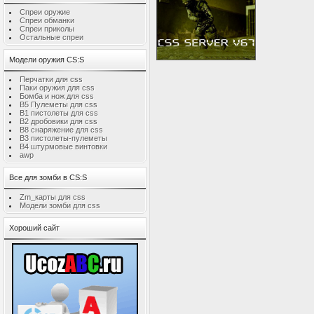
Спреи оружие
Спреи обманки
Спреи приколы
Остальные спреи
Модели оружия CS:S
Перчатки для css
Паки оружия для css
Бомба и нож для css
B5 Пулеметы для css
B1 пистолеты для css
B2 дробовики для css
B8 снаряжение для css
B3 пистолеты-пулеметы
B4 штурмовые винтовки
awp
Все для зомби в CS:S
Zm_карты для css
Модели зомби для css
Хороший сайт