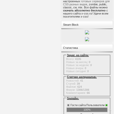
настроенных
готовых серверов для
CSS разных видов
, zombie, public,
classic, cw, mix. Все файлы можно
скачать абсолютно бесплатно
с
нашего сайта x-css.ru! Удачи всем
посетителям x-css!
Steam Block
Статистика
Зарег. на сайте:
Всего:
4105
Новых за месяц:
0
Новых за неделю:
0
Новых вчера:
0
Новых сегодня:
0
Счетчик материалов:
Новостей:
41
Статей:
39
Файлов:
624
Форум:
1306/1306
Комментариев:
66
Онлайн:
Гости сайта
Пользователи
100%
0%