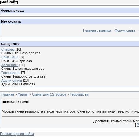
[
Мой сайт
]
Форма входа
Меню сайта
Главная страница
Форум сайта
Categories
Спецназ
[10]
Скины Спецназа для css
Паки T&CT
[8]
Паки T&CT для css
Заложники
[11]
Скины Заложников для css
Террористы
[7]
Скины Террористов для css
Админ скины
[23]
Админ скины для css
Главная
»
Файлы
»
Скины для CS:Source
»
Террористы
Terminator Terror
Модель скина террориста в виде терминатора. Скин по истине выглядит реалистично,
Добавлять комментарии могу
[
Р
Полная версия сайта