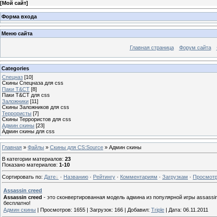
[
Мой сайт
]
Форма входа
Меню сайта
Главная страница
Форум сайта
Categories
Спецназ
[10]
Скины Спецназа для css
Паки T&CT
[8]
Паки T&CT для css
Заложники
[11]
Скины Заложников для css
Террористы
[7]
Скины Террористов для css
Админ скины
[23]
Админ скины для css
Главная
»
Файлы
»
Скины для CS:Source
» Админ скины
В категории материалов
:
23
Показано материалов
:
1-10
Сортировать по
:
Дате
·
Названию
·
Рейтингу
·
Комментариям
·
Загрузкам
·
Просмот
Assassin creed
Assassin creed
- это сконвертированная модель админа из популярной игры assassin
бесплатно!
Админ скины
|
Просмотров:
1655
|
Загрузок:
166
|
Добавил:
Triple
|
Дата:
06.11.2011