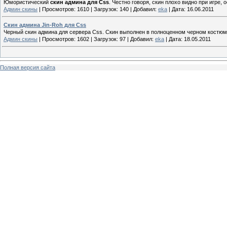
Юмористический
скин админа для Css
. Честно говоря, скин плохо видно при игре, 
Админ скины
|
Просмотров:
1610
|
Загрузок:
140
|
Добавил:
eka
|
Дата:
16.06.2011
Скин админа Jin-Roh для Css
Черный скин админа для сервера Css. Скин выполнен в полноценном черном костюме,
Админ скины
|
Просмотров:
1602
|
Загрузок:
97
|
Добавил:
eka
|
Дата:
18.05.2011
Полная версия сайта