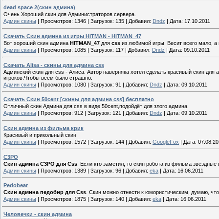
dead space 2(скин админа)
Очень Хороший скин для Администраторов сервера.
Админ скины
|
Просмотров:
1346
|
Загрузок:
135
|
Добавил:
Dndz
|
Дата:
17.10.2011
Скачать Скин админа из игры HITMAN - HITMAN_47
Вот хороший скин админа
HITMAN_47
для
css
из любимой игры. Весит всего мало, а
Админ скины
|
Просмотров:
1085
|
Загрузок:
117
|
Добавил:
Dndz
|
Дата:
09.10.2011
Скачать Alisa - скины для админа css
Админский скин для css - Алиса. Автор наверняка хотел сделать красивый скин для 
игроков.Чтобы всем было страшно.
Админ скины
|
Просмотров:
1080
|
Загрузок:
91
|
Добавил:
Dndz
|
Дата:
09.10.2011
Скачать Скин 50cent [скины для админа css] бесплатно
Отличный скин Админа для css в виде 50cent,подойдёт для злого админа.
Админ скины
|
Просмотров:
912
|
Загрузок:
121
|
Добавил:
Dndz
|
Дата:
09.10.2011
Скин админа из фильма крик
Красивый и прикольный скин
Админ скины
|
Просмотров:
1572
|
Загрузок:
144
|
Добавил:
GoogleFox
|
Дата:
07.08.20
C3PO
Скин админа C3PO для Css
. Если кто заметил, то скин робота из фильма звёздные
Админ скины
|
Просмотров:
1389
|
Загрузок:
96
|
Добавил:
eka
|
Дата:
16.06.2011
Pedobear
Скин админа педобир для Css
. Скин можно отнести к юмористическим, думаю, что
Админ скины
|
Просмотров:
1875
|
Загрузок:
140
|
Добавил:
eka
|
Дата:
16.06.2011
Человечки - скин админа