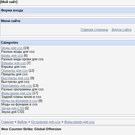
[
Мой сайт
]
Форма входа
Меню сайта
Главная страница
Форум сайта
Categories
Моды для css
[19]
Разные моды для css
Кровь для css
[6]
Разные виды крови для css
Взрывы для css
[7]
Взрывы для css
Прицелы для css
[12]
Прицелы для css
Выстрелы для css
[9]
Выстрелы для css
Программы для css
[13]
Разные программы для css
Фоны меню для css
[17]
Задний планы меню в css
Моды на фонарик в css
[8]
Моды на фонарик в css
Звуки для CSS
[5]
Звуки для CSS
Главная
»
Файлы
»
Остальное для css
»
Фоны меню для css
Фон Counter-Strike: Global Offensive