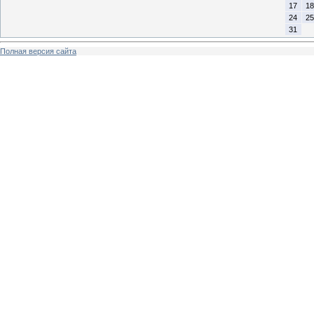
17
18
24
25
31
Полная версия сайта