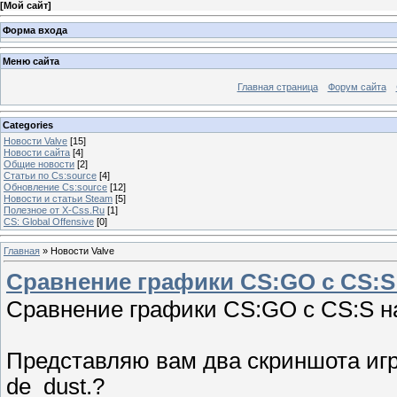
[
Мой сайт
]
Форма входа
Меню сайта
Главная страница
Форум сайта
Categories
Новости Valve
[15]
Новости сайта
[4]
Общие новости
[2]
Статьи по Cs:source
[4]
Обновление Cs:source
[12]
Новости и статьи Steam
[5]
Полезное от X-Css.Ru
[1]
CS: Global Offensive
[0]
Главная
»
Новости Valve
Сравнение графики CS:GO с CS:S
Сравнение графики CS:GO с CS:S на
Представляю вам два скриншота игр
de_dust.?