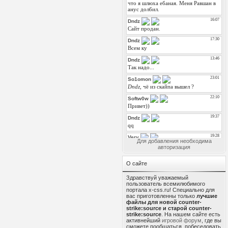
Для добавления необходима
авторизация
О сайте
Здравствуй уважаемый
пользователь всемилюбимого
портала x-css.ru! Специально для
вас приготовленны только
лучшие
файлы для новой counter-
strike:source и старой counter-
strike:source
. На нашем сайте есть
активнейший
игровой форум
, где вы
сможете пообщаться, побеседовать