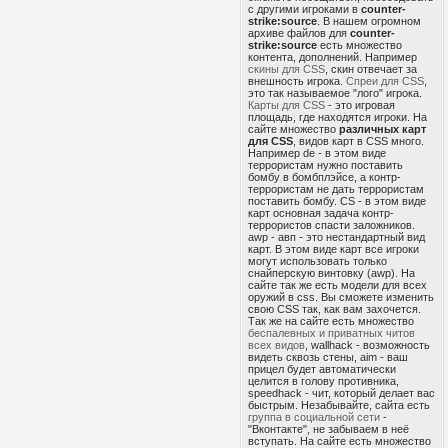
с другими игроками в
counter-
strike:source
. В нашем огромном
архиве файлов для
counter-
strike:source
есть множество
контента, дополнений. Например
скины для CSS
, скин отвечает за
внешность игрока.
Спреи для CSS
,
это так называемое "лого" игрока.
Карты для CSS
- это игровая
площадь, где находятся игроки. На
сайте множество
различных карт
для CSS
, видов карт в CSS много.
Например de - в этом виде
террористам нужно поставить
бомбу в бомбплэйсе, а контр-
террористам не дать террористам
поставить бомбу. CS - в этом виде
карт основная задача контр-
террористов спасти заложников.
awp - авп - это нестандартный вид
карт. В этом виде карт все игроки
могут использовать только
снайперскую винтовку (awp). На
сайте так же есть модели для всех
оружий в css. Вы сможете изменить
свою CSS так, как вам захочется.
Так же на сайте есть множество
беспалевных и приватных читов
всех видов
, wallhack - возможность
видеть сквозь стены, aim - ваш
прицел будет автоматически
целится в голову противника,
speedhack - чит, который делает вас
быстрым. Незабывайте, сайта есть
группа в социальной сети
-
"Вконтакте", не забываем в неё
вступать. На сайте есть множество