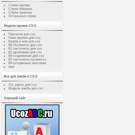
Спреи оружие
Спреи обманки
Спреи приколы
Остальные спреи
Модели оружия CS:S
Перчатки для css
Паки оружия для css
Бомба и нож для css
B5 Пулеметы для css
B1 пистолеты для css
B2 дробовики для css
B8 снаряжение для css
B3 пистолеты-пулеметы
B4 штурмовые винтовки
awp
Все для зомби в CS:S
Zm_карты для css
Модели зомби для css
Хороший сайт