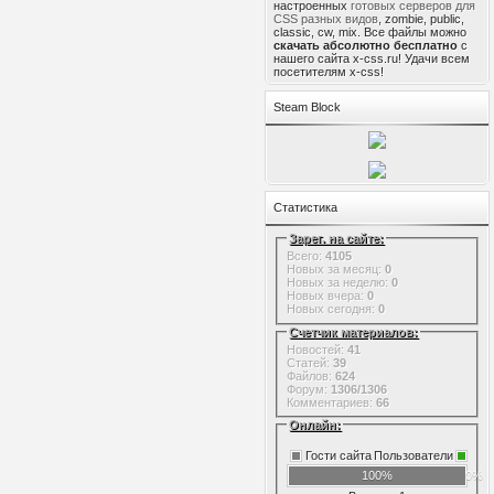
настроенных
готовых серверов для
CSS разных видов
, zombie, public,
classic, cw, mix. Все файлы можно
скачать абсолютно бесплатно
с
нашего сайта x-css.ru! Удачи всем
посетителям x-css!
Steam Block
Статистика
Зарег. на сайте:
Всего:
4105
Новых за месяц:
0
Новых за неделю:
0
Новых вчера:
0
Новых сегодня:
0
Счетчик материалов:
Новостей:
41
Статей:
39
Файлов:
624
Форум:
1306/1306
Комментариев:
66
Онлайн:
Гости сайта
Пользователи
100%
0%