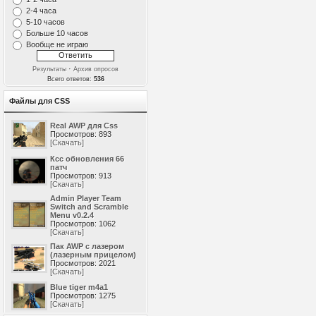
2-4 часа
5-10 часов
Больше 10 часов
Вообще не играю
·
Результаты
Архив опросов
Всего ответов:
536
Файлы для CSS
Real AWP для Css
Просмотров: 893
[Скачать]
Ксс обновления 66
патч
Просмотров: 913
[Скачать]
Admin Player Team
Switch and Scramble
Menu v0.2.4
Просмотров: 1062
[Скачать]
Пак AWP с лазером
(лазерным прицелом)
Просмотров: 2021
[Скачать]
Blue tiger m4a1
Просмотров: 1275
[Скачать]