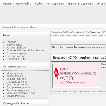
Главная
Форум сайта
Файлы
Читы для Css
Новые читы для Css
Готовы
Главная
|
Регистрация
|
Вход
Главная
»
2011
»
Октябрь
»
28
» Бета-тест КС:
Меню
Главная
Форум сайта
На этой странице Вы можете прочитать или
Каталог файлов
Скачать Counter-Strike: Source
Готовые сервера
Всё для читера
Бета-тест КС:ГО начнётся к концу 1
Новости о CSS
Сег
Остальное для css
и п
Моды для css
Кровь для css
Взрывы для css
Прицелы для css
Выстрелы для css
Программы для css
Фоны меню для css
Категория
:
Новости Valve
|
Просмотров
: 829 |
Добави
Моды на фонарик в css
Звуки для CSS
Спреи для Cs:Source