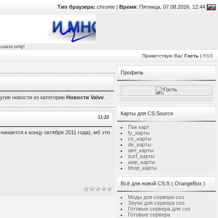
Тип браузера:
chrome |
Время
: Пятница, 07.08.2026, 12:44
 users only!
Приветствую Вас
Гость
|
RSS
Профиль
ругие новости из категории
Новости Valve
.
Карты для CS:Source
11:22
Пак карт
чинается к концу октября 2011 года), мб это
fy_карты
cs_карты
de_карты
aim_карты
surf_карты
awp_карты
bhop_карты
Всё для новой CS:S ( OrangeBox )
Моды для сервера css
Звуки для сервера сss
Готовые сервера для css
Готовые сервера