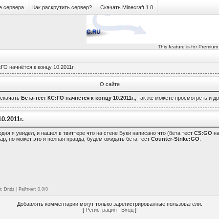
е сервера
Как раскрутить сервер?
Скачать Minecraft 1.8
This feature is for Premium
ГО начнётся к концу 10.2011г.
О сайте
 скачать
Бета-тест КС:ГО начнётся к концу 10.2011г.
, так же можете просмотреть и д
0.2011г.
одня я увидел, и нашел в твиттере что на стене Буки написано что (бета тест
CS:GO
на
иар, но может это и полная правда, будем ожидать бета тест
Counter-Strike:GO
.
л
:
Dndz
|
Рейтинг
:
0.0
/
0
Добавлять комментарии могут только зарегистрированные пользователи.
[
Регистрация
|
Вход
]