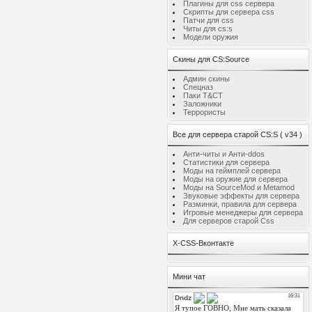
Плагины для css сервера
Скрипты для сервера css
Патчи для css
Читы для cs:s
Модели оружия
Скины для CS:Source
Админ скины
Спецназ
Паки T&CT
Заложники
Террористы
Все для сервера старой CS:S ( v34 )
Анти-читы и Анти-ddos
Статистики для сервера
Моды на геймплей сервера
Моды на оружие для сервера
Моды на SourceMod и Metamod
Звуковые эффекты для сервера
Разминки, правила для сервера
Игровые менеджеры для сервера
Для серверов старой Css
X-CSS-Вконтакте
Мини чат