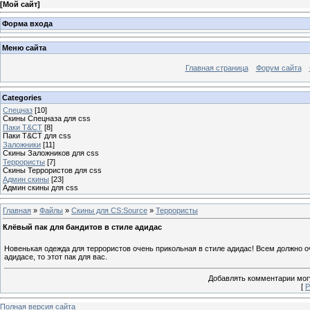
[
Мой сайт
]
Форма входа
Меню сайта
Главная страница
Форум сайта
Categories
Спецназ
[10]
Скины Спецназа для css
Паки T&CT
[8]
Паки T&CT для css
Заложники
[11]
Скины Заложников для css
Террористы
[7]
Скины Террористов для css
Админ скины
[23]
Админ скины для css
Главная
»
Файлы
»
Скины для CS:Source
»
Террористы
Клёвый пак для бандитов в стиле aдидас
Новенькая одежда для террористов очень прикольная в стиле адидас! Всем должно оч
адидасе, то этот пак для вас.
Добавлять комментарии могу
[
Р
Полная версия сайта