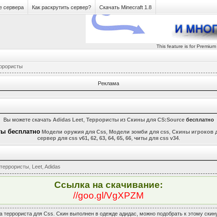
е сервера
Как раскрутить сервер?
Скачать Minecraft 1.8
This feature is for Premium
ррористы
Реклама
Вы можете скачать
Adidas Leet
,
Террористы
из
Скины для CS:Source
бесплатно
ты бесплатно
Модели оружия для Css
,
Модели зомби для css
,
Скины игроков д
сервер для css v61, 62, 63, 64, 65, 66
,
читы для css v34
.
террористы
,
Leet
,
Adidas
Ссылка на скачивание:
//goo.gl/VgXPZM
а террориста для Css. Скин выполнен в одежде адидас, можно подобрать к этому скину