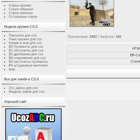
Спреи оружие
Спреи обманки
Спреи приколы
Остальные спреи
Модели оружия CS:S
Перчатки для css
Просмотров
:
2402
|
Загрузок
:
165
Паки оружия для css
Бомба и нож для css
B5 Пулеметы для css
HTM
B1 пистолеты для css
B2 дробовики для css
BB-Co
B8 снаряжение для css
Ссыл
B3 пистолеты-пулеметы
B4 штурмовые винтовки
awp
Все для зомби в CS:S
Zm_карты для css
Модели зомби для css
Хороший сайт