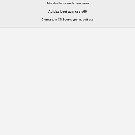
Adidas Leet бесплатно и без регистрации
Adidas Leet для css v60
Скины для CS:Source для новой css