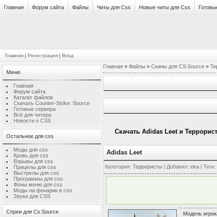
Главная
Форум сайта
Файлы
Читы для Css
Новые читы для Css
Готовы
Главная
|
Регистрация
|
Вход
Главная
»
Файлы
»
Скины для CS:Source
»
Те
Меню
Главная
Форум сайта
Каталог файлов
Скачать Counter-Strike: Source
Готовые сервера
Всё для читера
Новости о CSS
Скачать Adidas Leet и Террорис
Остальное для css
Моды для css
Adidas Leet
Кровь для css
Взрывы для css
Категория
:
Террористы
|
Добавил
:
eka
|
Теги
:
Прицелы для css
Выстрелы для css
Программы для css
Фоны меню для css
Моды на фонарик в css
Звуки для CSS
Спреи для Cs:Source
Модель игрок