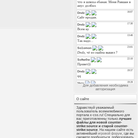
Для добавления необходима
авторизация
О сайте
Здравствуй уважаемый
пользователь всемилюбимого
портала x-css.ru! Специально для
вас приготовленны только
лучшие
файлы для новой counter-
strike:source и старой counter-
strike:source
. На нашем сайте есть
активнейший
игровой форум
, где вы
сможете пообщаться, побеседовать