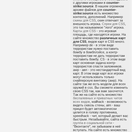
с другими игроками в
counter-
strike:source
. В нашем огромном
архиве файлов для
counter-
strike:source
есть множество
контента, дополнений. Например
скины для CSS
, скин отвечает за
внешность игрока.
Спреи для CSS
,
это так называемое "лого" игрока.
Карты для CSS
- это игровая
площадь, где находятся игроки. На
сайте множество
различных карт
для CSS
, видов карт в CSS много.
Например de - в этом виде
террористам нужно поставить
бомбу в бомбплэйсе, а контр-
террористам не дать террористам
поставить бомбу. CS - в этом виде
карт основная задача контр-
террористов спасти заложников.
awp - авп - это нестандартный вид
карт. В этом виде карт все игроки
могут использовать только
снайперскую винтовку (awp). На
сайте так же есть модели для всех
оружий в css. Вы сможете изменить
свою CSS так, как вам захочется.
Так же на сайте есть множество
беспалевных и приватных читов
всех видов
, wallhack - возможность
видеть сквозь стены, aim - ваш
прицел будет автоматически
целится в голову противника,
speedhack - чит, который делает вас
быстрым. Незабывайте, сайта есть
группа в социальной сети
-
"Вконтакте", не забываем в неё
вступать. На сайте есть множество