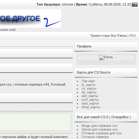
Тип браузера:
chrome |
Время
: Суббота, 08.08.2026, 21:32
 users only!
Приветствую Вас
Гость
|
RSS
Профиль
Карты для CS:Source
Пак карт
ля css
,
готовые сервера v34
,
Готовый
fy_карты
cs_карты
de_карты
aim_карты
surf_карты
awp_карты
bhop_карты
Всё для новой CS:S ( OrangeBox )
Моды для сервера css
Звуки для сервера сss
Готовые сервера для css
 перчатки adidas и будет полный комплект.
Готовые сервера