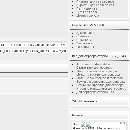
Плагины для css сервера
Скрипты для сервера css
Патчи для css
Читы для cs:s
Модели оружия
Скины для CS:Source
Админ скины
Спецназ
Паки T&CT
Заложники
Террористы
Все для сервера старой CS:S ( v34 )
Анти-читы и Анти-ddos
Статистики для сервера
Моды на геймплей сервера
Моды на оружие для сервера
Моды на SourceMod и Metamod
Звуковые эффекты для сервера
Разминки, правила для сервера
Игровые менеджеры для сервера
Для серверов старой Css
X-CSS-Вконтакте
Мини чат