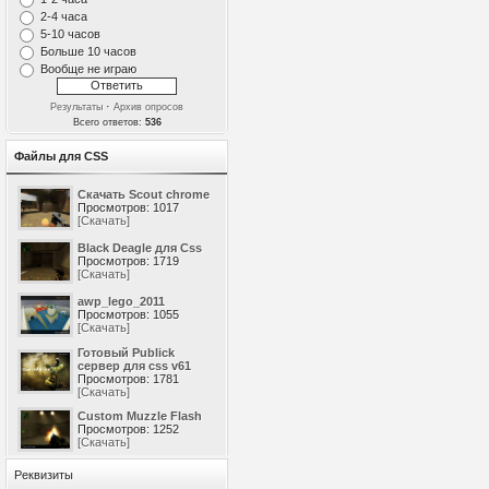
2-4 часа
5-10 часов
Больше 10 часов
Вообще не играю
·
Результаты
Архив опросов
Всего ответов:
536
Файлы для CSS
Скачать Scout chrome
Просмотров: 1017
[Скачать]
Black Deagle для Css
Просмотров: 1719
[Скачать]
awp_lego_2011
Просмотров: 1055
[Скачать]
Готовый Publick
сервер для css v61
Просмотров: 1781
[Скачать]
Custom Muzzle Flash
Просмотров: 1252
[Скачать]
Реквизиты