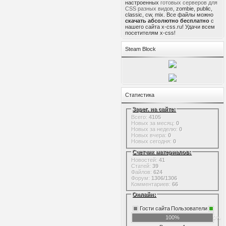
настроенных
готовых серверов для
CSS разных видов
, zombie, public,
classic, cw, mix. Все файлы можно
скачать абсолютно бесплатно
с
нашего сайта x-css.ru! Удачи всем
посетителям x-css!
Steam Block
Статистика
Зарег. на сайте:
Всего:
4105
Новых за месяц:
0
Новых за неделю:
0
Новых вчера:
0
Новых сегодня:
0
Счетчик материалов:
Новостей:
41
Статей:
39
Файлов:
624
Форум:
1306/1306
Комментариев:
66
Онлайн:
Гости сайта
Пользователи
100%
0%