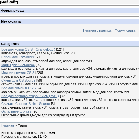
[
Мой сайт
]
Форма входа
Меню сайта
Главная страница
Форум сайта
Categories
Всё для новой CS:S ( OrangeBox )
[124]
новая css, orangebox, css v66, скачать css v66
Спреи для Cs:Source
[27]
спреи для css, скачать спрей для css, спреи для css v34
Карты для CS:Source
[39]
карты для css, скачать карты для css, карты для css v34, скачать de карты для css, с
Модели оружия CS:S
[220]
модели оружия для css, скачать модели оружия для css, модели оружия для css v34
Скины для CS:Source
[59]
скачать скины для css, скины админов для css, скины для css v34, скины оружия для 
Все для зомби в CS:S
[24]
css зомби, скачать css зомби, css сервера зомби, зомби мод для css, карты zm
Все для сервера старой CS:S ( v34 )
[32]
сервера css v34, скачать сервер для css v34, читы для css v34, готовые сервера для 
Скачать Counter-Strike: Source
[3]
css скачать, скачать css v34, скачать css торрент, css v64 скачать
Остальное для css
[96]
Остальные файлы,моды для cs,бекграунды и другое
Главная
»
Файлы
Всего материалов в каталоге
:
624
Показано материалов
:
31-40