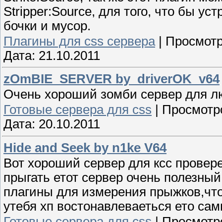
Stripper:Source, для того, что бы ус
бочки и мусор.
Плагины для css сервера
|
Просмотр
Дата:
21.10.2011
zOmBIE_SERVER by_driverOK_v64
Очень хороший зомби сервер для л
Готовые сервера для css
|
Просмотр
Дата:
20.10.2011
Hide and Seek by n1ke V64
Вот хороший сервер для ксс провере
прыгать етот сервер очень полезный
плагины для измерения прыжков,что
утебя хп востонавлеваеться ето са
Готовые сервера для css
|
Просмотр