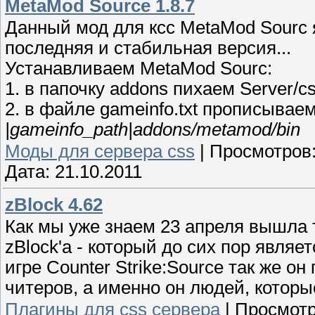
MetaMod Source 1.8.7
Данный мод для ксс MetaMod Sourc 
последняя и стабильная версия...
Устанавливаем MetaMod Sourc:
1. в папочку addons пихаем Server/cs
2. в файле gameinfo.txt прописывае
|gameinfo_path|addons/metamod/bin
Моды для сервера css
|
Просмотров
Дата:
21.10.2011
zBlock 4.62
Как мы уже знаем 23 апреля вышла т
zBlock'а - который до сих пор явля
игре Counter Strike:Source так же о
читеров, а именно он людей, котор
Плагины для css сервера
|
Просмотр