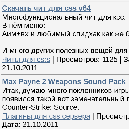
Скачать чит для css v64
Многофункциональный чит для ксс.
В нём меню:
Аим+вх и любимый спидхак как же б
И много других полезных вещей для
Читы для cs:s
|
Просмотров:
1125
|
З
21.10.2011
Max Payne 2 Weapons Sound Pack
Итак, думаю много поклонников игр
появился такой вот замечательный п
Counter-Strike: Source.
Плагины для css сервера
|
Просмотр
Дата:
21.10.2011